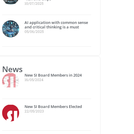
10/07/2025
AI application with common sense
and critical thinking is a must
05/06/2025
News
New SI Board Members in 2024
16/05/2024
New SI Board Members Elected
22/05/2023