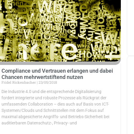
Compliance und Vertrauen erlangen und dabei
Chancen mehrwertstiftend nutzen
Fridel Rickenbacher
23/05/2018
Die Industrie 4.0 und die entsprechende Digitalisierung
fordert integrierte und robuste Prozesse als Rückgrat der
umfassenden Collaboration – dies auch auf Basis von ICT-
Systemen/Clouds und Schnittstellen mit dem Fokus auf
maximal abgesicherte Angriffs- und Betriebs-Sicherheit bei
auditierbaren Datenschutz-, Privacy- und