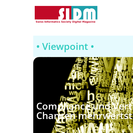
• Viewpoint •
Compliance und Vert
Chancen mehrwertsti