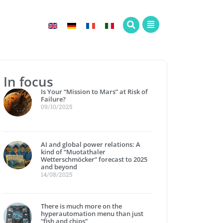
In focus
Is Your “Mission to Mars” at Risk of
Failure?
09/10/2025
AI and global power relations: A
kind of “Muotathaler
Wetterschmöcker” forecast to 2025
and beyond
14/08/2025
There is much more on the
hyperautomation menu than just
“fish and chips”