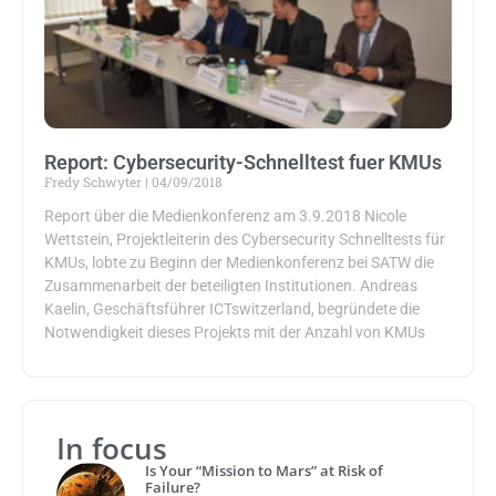
Report: Cybersecurity-Schnelltest fuer KMUs
Fredy Schwyter
04/09/2018
Report über die Medienkonferenz am 3.9.2018 Nicole
Wettstein, Projektleiterin des Cybersecurity Schnelltests für
KMUs, lobte zu Beginn der Medienkonferenz bei SATW die
Zusammenarbeit der beteiligten Institutionen. Andreas
Kaelin, Geschäftsführer ICTswitzerland, begründete die
Notwendigkeit dieses Projekts mit der Anzahl von KMUs
In focus
Is Your “Mission to Mars” at Risk of
Failure?