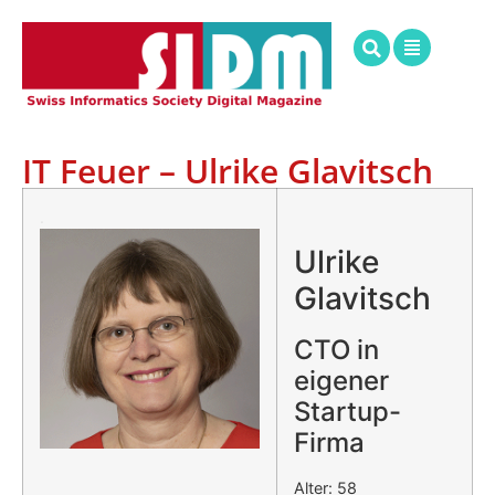
IT Feuer – Ulrike Glavitsch
.
Ulrike
Glavitsch
CTO in
eigener
Startup-
Firma
Alter: 58