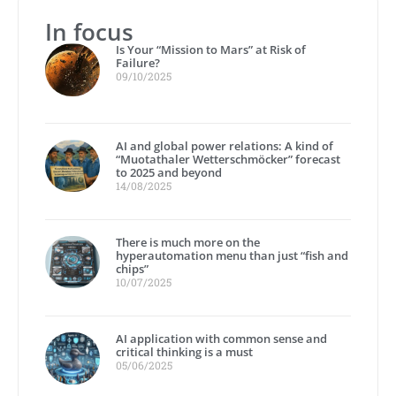
In focus
Is Your “Mission to Mars” at Risk of
Failure?
09/10/2025
AI and global power relations: A kind of
“Muotathaler Wetterschmöcker” forecast
to 2025 and beyond
14/08/2025
There is much more on the
hyperautomation menu than just “fish and
chips”
10/07/2025
AI application with common sense and
critical thinking is a must
05/06/2025