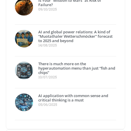
Is Your “Mission to Mars” at Risk of
Failure?
09/10/2025
AI and global power relations: A kind of
“Muotathaler Wetterschmöcker” forecast
to 2025 and beyond
14/08/2025
There is much more on the
hyperautomation menu than just “fish and
chips”
10/07/2025
AI application with common sense and
critical thinking is a must
05/06/2025