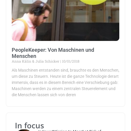
PeopleKeeper: Von Maschinen und
Menschen
Anna Kälin & Julia Schicker
10/01/2018
Als Maschinen entstanden sind, brauchte es den Menschen,
um diese zu Steuern. Heute ist die ganze Technologie derart
immersiv, dass es in diesem Bereich eine Verschiebung gab:
Maschinen werden zu einem zentralen Steuerelement und
die Menschen lassen sich von deren
In focus