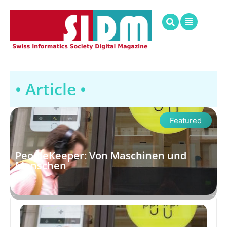
• Article •
Featured
PeopleKeeper: Von Maschinen und
Menschen