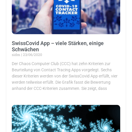
SwissCovid App – viele Stärken, einige
Schwächen
sidm
23/06/2020
Der Chaos Computer Club (CCC) hat zehn Kriterien zur
Beurteilung von Contact Tracing Apps vorgelegt. Sechs
dieser Kriterien werden von der SwissCovid App erfüllt, vier
werden teilweise erfüllt. Die Grafik fasst die Bewertung
anhand der CCC-Kriterien zusammen. Sie zeigt, dass