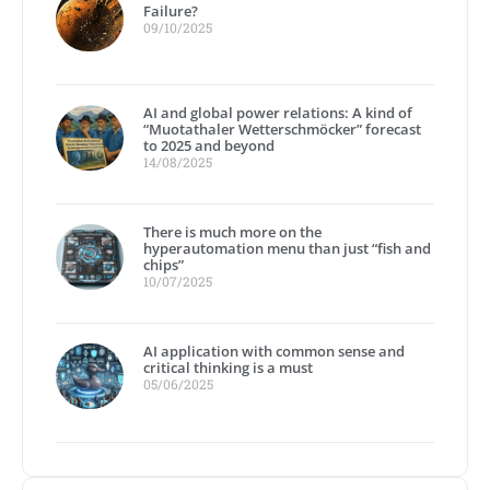
Failure?
09/10/2025
AI and global power relations: A kind of
“Muotathaler Wetterschmöcker” forecast
to 2025 and beyond
14/08/2025
There is much more on the
hyperautomation menu than just “fish and
chips”
10/07/2025
AI application with common sense and
critical thinking is a must
05/06/2025