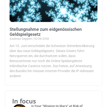
Stellungnahme zum eidgenössischen
Geldspielgesetz
Andreas Geppert
01/06/2018
Am 10. Juni entscheidet die Schweizer Stimmbevölkerung
über das neue Geldspielgesetz. Dieses Gesetz führt
Netzsperren ein, die durchsetzen sollen, dass
BenutzerInnen nur noch die Online-Spielangebote
inländischer Casinos nutzen. Das heisst, auf Anweisung
des Bundes hin müssen Internet-Provider die IP-Adressen
anderer
In focus
Is Your “Mission to Mars” at Risk of