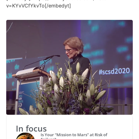
v=KYvVCfYkvTo[/embedyt]
In focus
Is Your “Mission to Mars” at Risk of