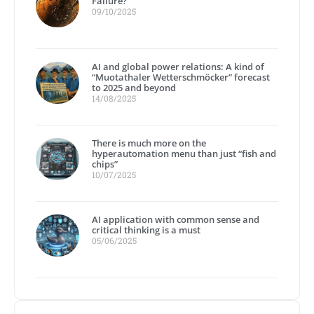
Failure?
09/10/2025
AI and global power relations: A kind of
“Muotathaler Wetterschmöcker” forecast
to 2025 and beyond
14/08/2025
There is much more on the
hyperautomation menu than just “fish and
chips”
10/07/2025
AI application with common sense and
critical thinking is a must
05/06/2025