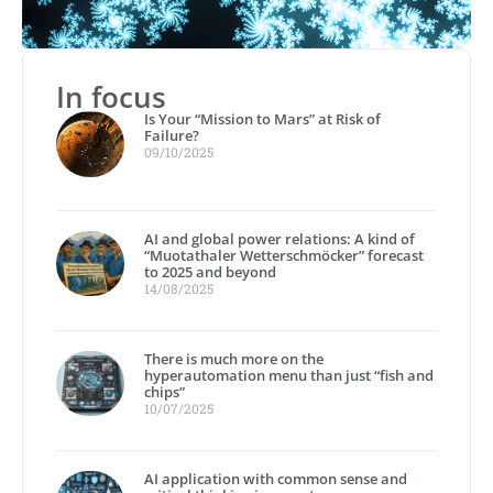
In focus
Is Your “Mission to Mars” at Risk of
Failure?
09/10/2025
AI and global power relations: A kind of
“Muotathaler Wetterschmöcker” forecast
to 2025 and beyond
14/08/2025
There is much more on the
hyperautomation menu than just “fish and
chips”
10/07/2025
AI application with common sense and