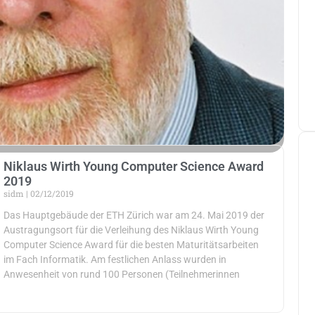
Niklaus Wirth Young Computer Science Award
2019
sidm
02/12/2019
Das Hauptgebäude der ETH Zürich war am 24. Mai 2019 der
Austragungsort für die Verleihung des Niklaus Wirth Young
Computer Science Award für die besten Maturitätsarbeiten
im Fach Informatik. Am festlichen Anlass wurden in
Anwesenheit von rund 100 Personen (Teilnehmerinnen