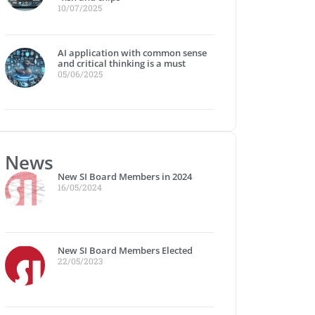
10/07/2025
AI application with common sense
and critical thinking is a must
05/06/2025
News
New SI Board Members in 2024
16/05/2024
New SI Board Members Elected
22/05/2023