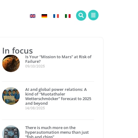
In focus
Is Your “Mission to Mars” at Risk of
Failure?
09/10/2025
AI and global power relations: A
kind of “Muotathaler
Wetterschmöcker” forecast to 2025
and beyond
14/08/2025
There is much more on the
hyperautomation menu than just
“fish and chips”