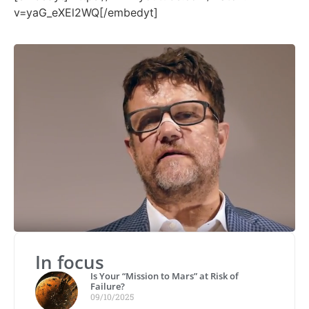
v=yaG_eXEl2WQ[/embedyt]
In focus
Is Your “Mission to Mars” at Risk of
Failure?
09/10/2025