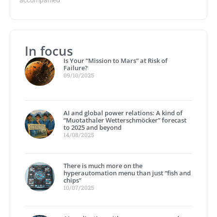
In focus
Is Your “Mission to Mars” at Risk of
Failure?
09/10/2025
AI and global power relations: A kind of
“Muotathaler Wetterschmöcker” forecast
to 2025 and beyond
14/08/2025
There is much more on the
hyperautomation menu than just “fish and
chips”
10/07/2025