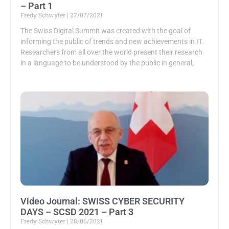
– Part 1
Fredy Schwyter
27/07/2021
The Swiss Digital Summit was created with the goal of
informing the public of trends and new achievements in IT.
Researchers from all over the world present their research
in a language to be understood by the public in general,
Video Journal: SWISS CYBER SECURITY
DAYS – SCSD 2021 – Part 3
Fredy Schwyter
28/06/2021