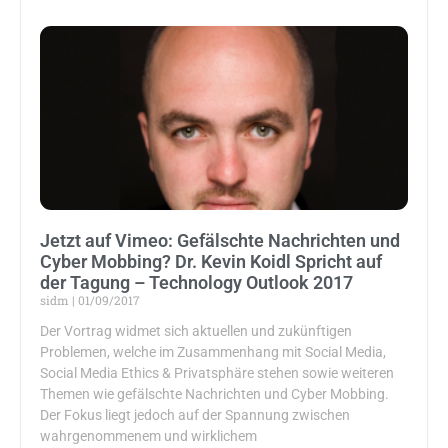
Jetzt auf Vimeo: Gefälschte Nachrichten und
Cyber Mobbing? Dr. Kevin Koidl Spricht auf
der Tagung – Technology Outlook 2017
sidm
01/09/2017
Der Vortrag widmet sich aktuellen und zukünftigen
Problemen, welche im Zusammenhang mit Social Media,
Social Media Ethics & Privatsphäre stehen sowie weiteren
Themen wie gefälschte Nachrichten und Cyber Mobbing.
Der Fokus liegt jedoch auf der Spannung zwischen
wahrgenommenem und wirklichem