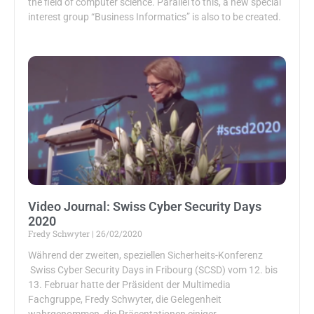
the field of computer science. Parallel to this, a new special
interest group “Business Informatics” is also to be created.
Video Journal: Swiss Cyber Security Days
2020
Fredy Schwyter
26/02/2020
Während der zweiten, speziellen Sicherheits-Konferenz
Swiss Cyber Security Days in Fribourg (SCSD) vom 12. bis
13. Februar hatte der Präsident der Multimedia
Fachgruppe, Fredy Schwyter, die Gelegenheit
wahrgenommen, die Präsentationen einiger