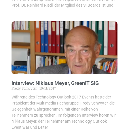
Prof. Dr. Reinhard Riedl, der Mitglied des SI Boards ist und
Interview: Niklaus Meyer, GreenIT SIG
Fredy Schwyter
10/11/2017
Während des Technology Outlook 2017 Events hatte der
Präsident der Multimedia Fachgruppe, Fredy Schwyter, die
Gelegenheit wahrgenommen, mit einer Reihe von
Teilnehmern zu sprechen. Im folgenden Interview hören wir
Niklaus Meyer, der Teilnehmer am Technology Outlook
Event war und Leiter