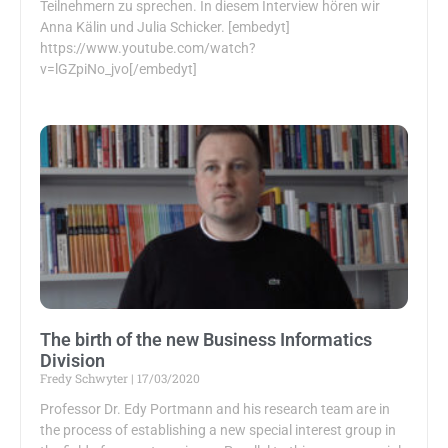
Teilnehmern zu sprechen. In diesem Interview hören wir
Anna Kälin und Julia Schicker. [embedyt]
https://www.youtube.com/watch?
v=lGZpiNo_jvo[/embedyt]
The birth of the new Business Informatics
Division
Fredy Schwyter
17/03/2020
Professor Dr. Edy Portmann and his research team are in
the process of establishing a new special interest group in