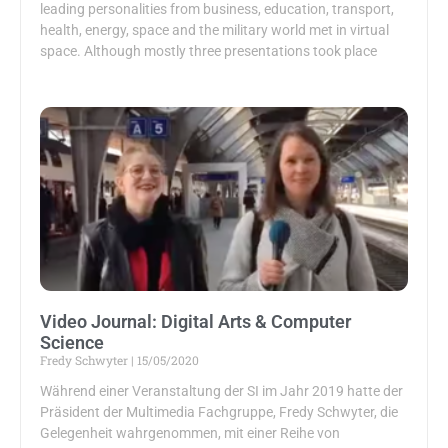
leading personalities from business, education, transport,
health, energy, space and the military world met in virtual
space. Although mostly three presentations took place
Video Journal: Digital Arts & Computer
Science
Fredy Schwyter
15/05/2020
Während einer Veranstaltung der SI im Jahr 2019 hatte der
Präsident der Multimedia Fachgruppe, Fredy Schwyter, die
Gelegenheit wahrgenommen, mit einer Reihe von