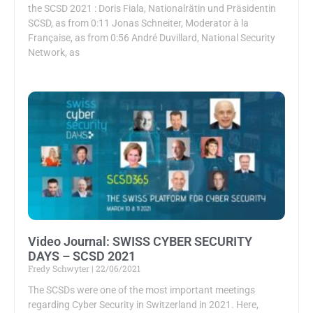
the SCSD 2021 : Doris Fiala, Nationalrätin und Präsidentin
SCSD, as from 0:11 Jonas Schneiter, Moderator à la
Française, as from 0:56 André Duvillard, National Security
Network, as
Video Journal: SWISS CYBER SECURITY
DAYS – SCSD 2021
Fredy Schwyter
22/06/2021
The SCSDs were one of the most important meetings
regarding Cyber Security in Switzerland in 2021. Here,