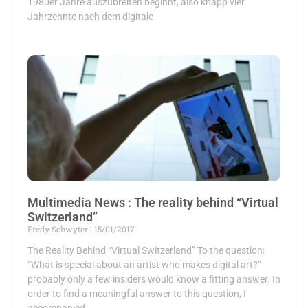
1980er Jahre auszubreiten beginnt, also knapp vier
Jahrzehnte nach dem digitale
Multimedia News : The reality behind “Virtual
Switzerland”
Fredy Schwyter
15/01/2017
The Reality Behind “Virtual Switzerland” To the question:
“What is special about an artist who makes digital art?”
probably only a few insiders would know a fitting answer. In
order to find a meaningful answer to this question, I
accompanied