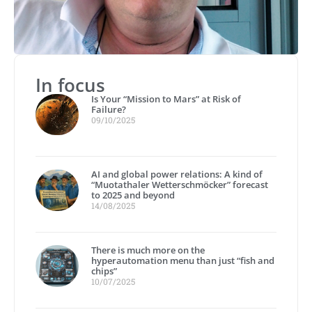
In focus
Is Your “Mission to Mars” at Risk of
Failure?
09/10/2025
AI and global power relations: A kind of
“Muotathaler Wetterschmöcker” forecast
to 2025 and beyond
14/08/2025
There is much more on the
hyperautomation menu than just “fish and
chips”
10/07/2025