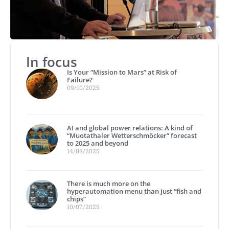
In focus
Is Your “Mission to Mars” at Risk of
Failure?
09/10/2025
AI and global power relations: A kind of
“Muotathaler Wetterschmöcker” forecast
to 2025 and beyond
14/08/2025
There is much more on the
hyperautomation menu than just “fish and
chips”
10/07/2025