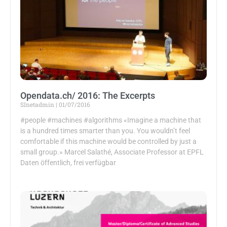
Opendata.ch/ 2016: The Excerpts
SInetadmin
01/07/2016
#people #machines #algorithms «Imagine a machine that
is a hundred times smarter than you. You wouldn’t feel
comfortable if this machine would be controlled by just a
small group.» Marcel Salathé, Associate Professor at EPFL
Daten öffentlich, frei verfügbar