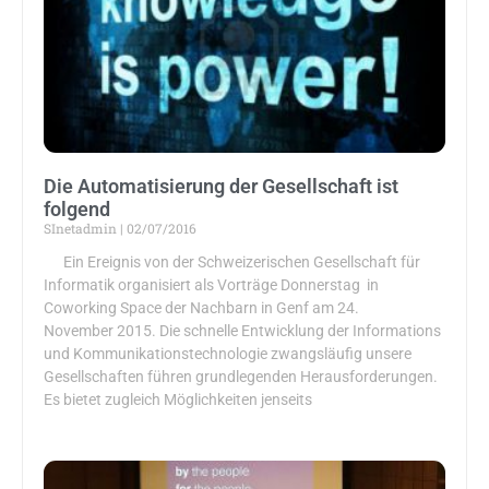
Die Automatisierung der Gesellschaft ist
folgend
SInetadmin
02/07/2016
Ein Ereignis von der Schweizerischen Gesellschaft für
Informatik organisiert als Vorträge Donnerstag in
Coworking Space der Nachbarn in Genf am 24.
November 2015. Die schnelle Entwicklung der Informations
und Kommunikationstechnologie zwangsläufig unsere
Gesellschaften führen grundlegenden Herausforderungen.
Es bietet zugleich Möglichkeiten jenseits