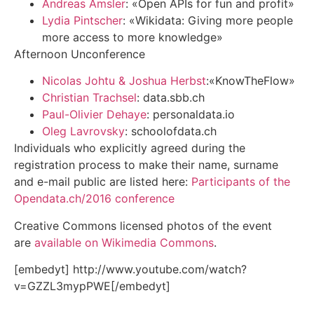
Andreas Amsler
: «Open APIs for fun and profit»
Lydia Pintscher
: «Wikidata: Giving more people
more access to more knowledge»
Afternoon Unconference
Nicolas Johtu & Joshua Herbst
:«KnowTheFlow»
Christian Trachsel
: data.sbb.ch
Paul-Olivier Dehaye
: personaldata.io
Oleg Lavrovsky
: schoolofdata.ch
Individuals who explicitly agreed during the
registration process to make their name, surname
and e-mail public are listed here:
Participants of the
Opendata.ch/2016 conference
Creative Commons licensed photos of the event
are
available on Wikimedia Commons
.
[embedyt] http://www.youtube.com/watch?
v=GZZL3mypPWE[/embedyt]