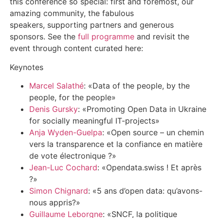
this conference so special: first and foremost, our
amazing community, the fabulous
speakers, supporting partners and generous
sponsors. See the
full programme
and revisit the
event through content curated here:
Keynotes
Marcel Salathé
: «Data of the people, by the
people, for the people»
Denis Gursky
: «Promoting Open Data in Ukraine
for socially meaningful IT-projects»
Anja Wyden-Guelpa
: «Open source – un chemin
vers la transparence et la confiance en matière
de vote électronique ?»
Jean-Luc Cochard
: «Opendata.swiss ! Et après
?»
Simon Chignard
: «5 ans d’open data: qu’avons-
nous appris?»
Guillaume Leborgne
: «SNCF, la politique