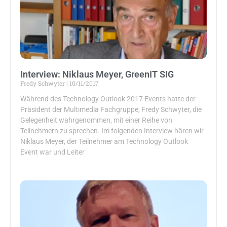
Interview: Niklaus Meyer, GreenIT SIG
Fredy Schwyter
10/11/2017
Während des Technology Outlook 2017 Events hatte der
Präsident der Multimedia Fachgruppe, Fredy Schwyter, die
Gelegenheit wahrgenommen, mit einer Reihe von
Teilnehmern zu sprechen. Im folgenden Interview hören wir
Niklaus Meyer, der Teilnehmer am Technology Outlook
Event war und Leiter