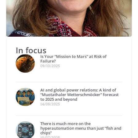
In focus
Is Your “Mission to Mars” at Risk of
Failure?
09/10/2025
AI and global power relations: A kind of
“Muotathaler Wetterschmöcker” forecast
to 2025 and beyond
14/08/2025
There is much more on the
hyperautomation menu than just “fish and
chips”
10/07/2025