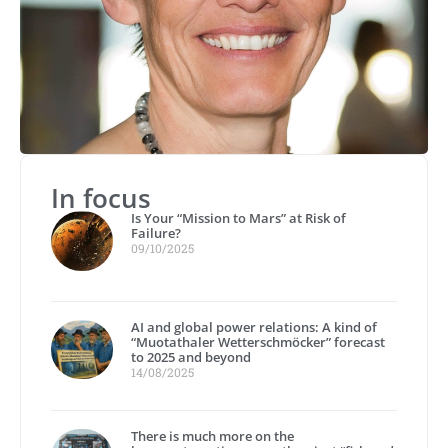
In focus
Is Your “Mission to Mars” at Risk of
Failure?
09/10/2025
AI and global power relations: A kind of
“Muotathaler Wetterschmöcker” forecast
to 2025 and beyond
14/08/2025
There is much more on the