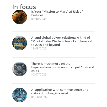
In focus
Is Your “Mission to Mars” at Risk of
Failure?
09/10/2025
AI and global power relations: A kind of
“Muotathaler Wetterschmöcker” forecast
to 2025 and beyond
14/08/2025
There is much more on the
hyperautomation menu than just “fish and
chips”
10/07/2025
AI application with common sense and
critical thinking is a must
05/06/2025