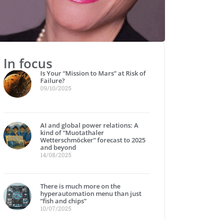
In focus
Is Your “Mission to Mars” at Risk of
Failure?
09/10/2025
AI and global power relations: A
kind of “Muotathaler
Wetterschmöcker” forecast to 2025
and beyond
14/08/2025
There is much more on the
hyperautomation menu than just
“fish and chips”
10/07/2025