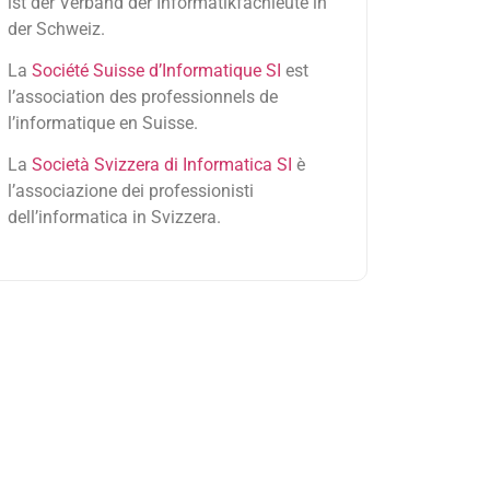
ist der Verband der Informatikfachleute in
der Schweiz.
La
Société Suisse d’Informatique SI
est
l’association des professionnels de
l’informatique en Suisse.
La
Società Svizzera di Informatica SI
è
l’associazione dei professionisti
dell’informatica in Svizzera.