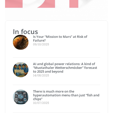
In focus
Is Your “Mission to Mars” at Risk of
Failure?
09/10/2025
AI and global power relations: A kind of
“Muotathaler Wetterschmöcker” forecast
to 2025 and beyond
14/08/2025
There is much more on the
hyperautomation menu than just “fish and
chips”
10/07/2025