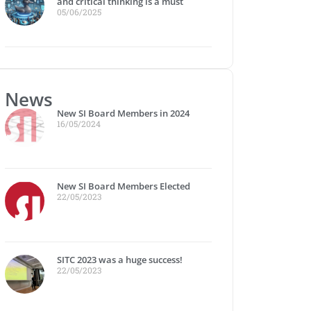
and critical thinking is a must
05/06/2025
News
New SI Board Members in 2024
16/05/2024
New SI Board Members Elected
22/05/2023
SITC 2023 was a huge success!
22/05/2023