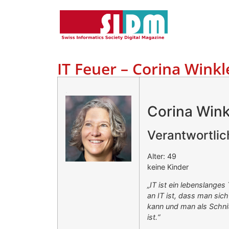
IT Feuer – Corina Winkl
.
Corina Wink
Verantwortlic
Alter: 49
keine Kinder
„IT ist ein lebenslange
an IT ist, dass man sic
kann und man als Schni
ist.“