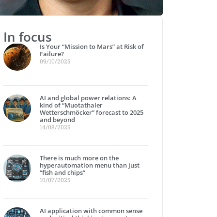
In focus
Is Your “Mission to Mars” at Risk of
Failure?
09/10/2025
AI and global power relations: A
kind of “Muotathaler
Wetterschmöcker” forecast to 2025
and beyond
14/08/2025
There is much more on the
hyperautomation menu than just
“fish and chips”
10/07/2025
AI application with common sense