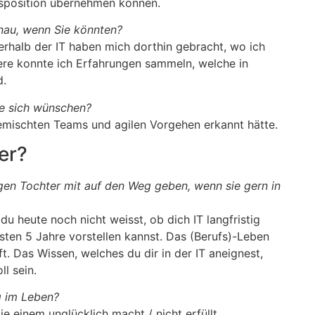
ngsposition übernehmen können.
nau, wenn Sie könnten?
erhalb der IT haben mich dorthin gebracht, wo ich
riere konnte ich Erfahrungen sammeln, welche in
d.
ie sich wünschen?
gemischten Teams und agilen Vorgehen erkannt hätte.
er?
igen Tochter mit auf den Weg geben, wenn sie gern in
u heute noch nicht weisst, ob dich IT langfristig
hsten 5 Jahre vorstellen kannst. Das (Berufs)-Leben
uft. Das Wissen, welches du dir in der IT aneignest,
l sein.
ig im Leben?
die einem unglücklich macht / nicht erfüllt