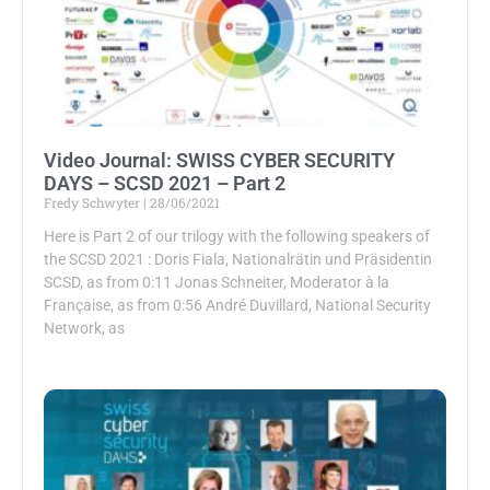
Video Journal: SWISS CYBER SECURITY
DAYS – SCSD 2021 – Part 2
Fredy Schwyter
28/06/2021
Here is Part 2 of our trilogy with the following speakers of
the SCSD 2021 : Doris Fiala, Nationalrätin und Präsidentin
SCSD, as from 0:11 Jonas Schneiter, Moderator à la
Française, as from 0:56 André Duvillard, National Security
Network, as