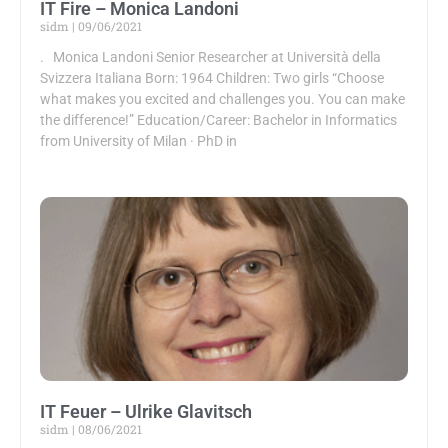
IT Fire – Monica Landoni
sidm
09/06/2021
. Monica Landoni Senior Researcher at Università della
Svizzera Italiana Born: 1964 Children: Two girls “Choose
what makes you excited and challenges you. You can make
the difference!” Education/Career: Bachelor in Informatics
from University of Milan · PhD in
IT Feuer – Ulrike Glavitsch
sidm
08/06/2021