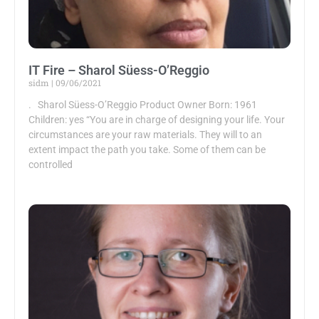
IT Fire – Sharol Süess-O’Reggio
sidm
09/06/2021
. Sharol Süess-O’Reggio Product Owner Born: 1961
Children: yes “You are in charge of designing your life. Your
circumstances are your raw materials. They will to an
extent impact the path you take. Some of them can be
controlled