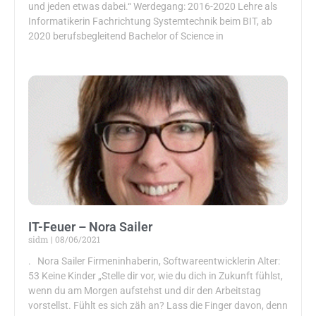
und jeden etwas dabei.“ Werdegang: 2016-2020 Lehre als
Informatikerin Fachrichtung Systemtechnik beim BIT, ab
2020 berufsbegleitend Bachelor of Science in
IT-Feuer – Nora Sailer
sidm
08/06/2021
. Nora Sailer Firmeninhaberin, Softwareentwicklerin Alter:
53 Keine Kinder „Stelle dir vor, wie du dich in Zukunft fühlst,
wenn du am Morgen aufstehst und dir den Arbeitstag
vorstellst. Fühlt es sich zäh an? Lass die Finger davon, denn