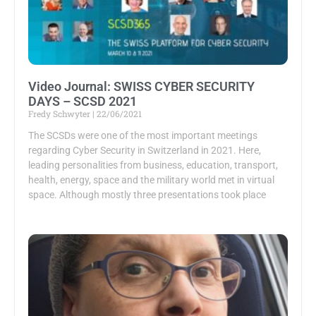
Video Journal: SWISS CYBER SECURITY
DAYS – SCSD 2021
Fredy Schwyter
22/06/2021
The SCSDs were one of the most important meetings
regarding Cyber Security in Switzerland in 2021. Here,
leading personalities from business, education, transport,
health, energy, space and the military world met in virtual
space. Although mostly three presentations took place