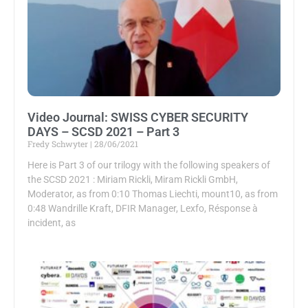
Video Journal: SWISS CYBER SECURITY
DAYS – SCSD 2021 – Part 3
Fredy Schwyter
28/06/2021
Here is Part 3 of our trilogy with the following speakers of
the SCSD 2021 : Miriam Rickli, Miram Rickli GmbH,
Moderator, as from 0:10 Thomas Liechti, mount10, as from
0:48 Wandrille Kraft, DFIR Manager, Lexfo, Résponse à
incident, as