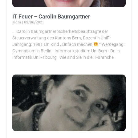
IT Feuer – Carolin Baumgartner
sidm
09/06/2021
. Carolin Baumgartner Sicherheitsbeauftragte der
Steuerverwaltung des Kantons Bern, Dozentin UniFr
Jahrgang: 1981 Ein Kind „Einfach machen
.“ Werdegang:
Gymnasium in Berlin · Informatikstudium Uni Bern · Dr. in
Informatik Uni Fribourg Wie sind Sie in die IT-Branche