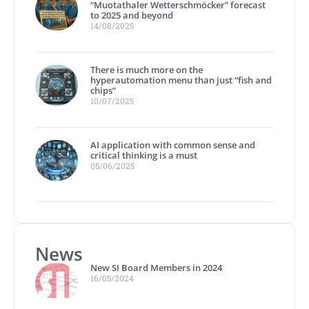
“Muotathaler Wetterschmöcker” forecast
to 2025 and beyond
14/08/2025
There is much more on the
hyperautomation menu than just “fish and
chips”
10/07/2025
AI application with common sense and
critical thinking is a must
05/06/2025
News
New SI Board Members in 2024
16/05/2024