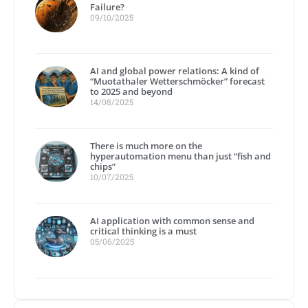
Failure?
09/10/2025
AI and global power relations: A kind of
“Muotathaler Wetterschmöcker” forecast
to 2025 and beyond
14/08/2025
There is much more on the
hyperautomation menu than just “fish and
chips”
10/07/2025
AI application with common sense and
critical thinking is a must
05/06/2025