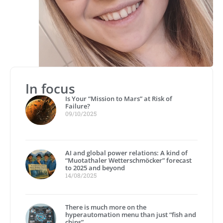
In focus
Is Your “Mission to Mars” at Risk of
Failure?
09/10/2025
AI and global power relations: A kind of
“Muotathaler Wetterschmöcker” forecast
to 2025 and beyond
14/08/2025
There is much more on the
hyperautomation menu than just “fish and
chips”